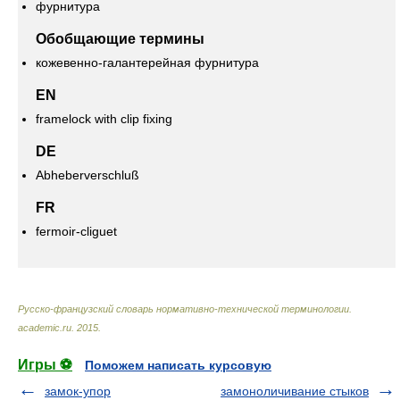
фурнитура
Обобщающие термины
кожевенно-галантерейная фурнитура
EN
framelock with clip fixing
DE
Abheberverschluß
FR
fermoir-cliguet
Русско-французский словарь нормативно-технической терминологии
.
academic.ru
.
2015
.
Игры ⚽
Поможем написать курсовую
замок-упор
замоноличивание cтыков