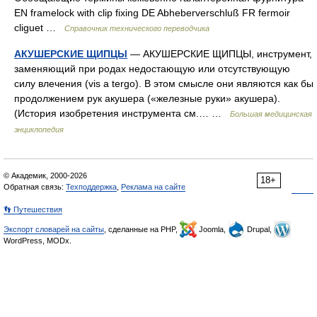
EN framelock with clip fixing DE Abheberverschluß FR fermoir
cliguet …
Справочник технического переводчика
АКУШЕРСКИЕ ЩИПЦЫ
— АКУШЕРСКИЕ ЩИПЦЫ, инструмент,
заменяющий при родах недостающую или отсутствующую
силу влечения (vis a tergo). В этом смысле они являются как бы
продолжением рук акушера («железные руки» акушера).
(История изобретения инструмента см.… …
Большая медицинская
энциклопедия
© Академик, 2000-2026
18+
Обратная связь:
Техподдержка
,
Реклама на сайте
👣 Путешествия
Экспорт словарей на сайты
, сделанные на PHP,
Joomla,
Drupal,
WordPress, MODx.